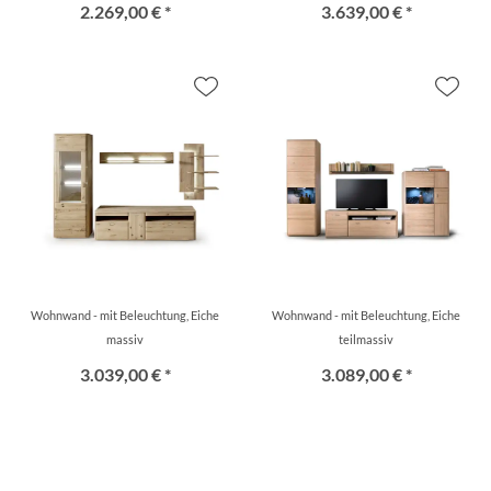
2.269,00 € *
3.639,00 € *
Wohnwand - mit Beleuchtung, Eiche
Wohnwand - mit Beleuchtung, Eiche
massiv
teilmassiv
3.039,00 € *
3.089,00 € *