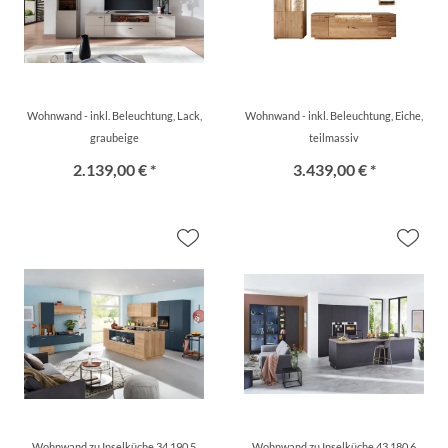
Wohnwand - inkl. Beleuchtung, Lack,
Wohnwand - inkl. Beleuchtung, Eiche,
graubeige
teilmassiv
2.139,00 € *
3.439,00 € *
Wohnwand zu Inselküche 34.190 5
Wohnwand zu Inselküche 43.180 6