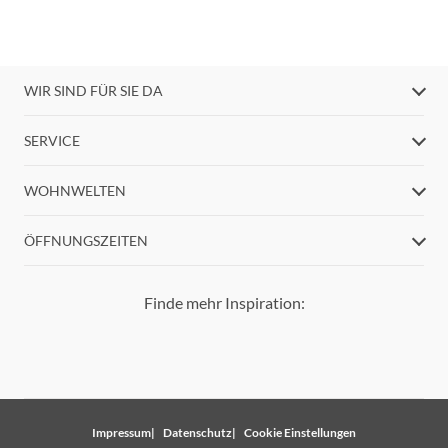
WIR SIND FÜR SIE DA
SERVICE
WOHNWELTEN
ÖFFNUNGSZEITEN
Finde mehr Inspiration:
Impressum
Datenschutz
Cookie Einstellungen