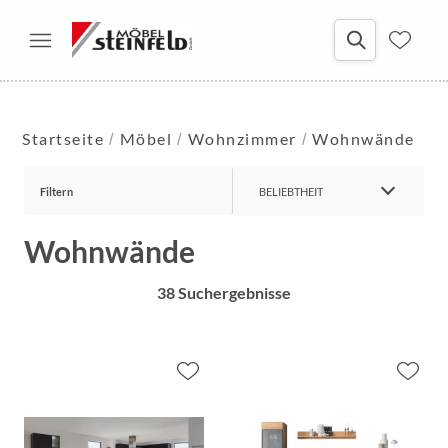
Startseite
Möbel
Wohnzimmer
Wohnwände
Filtern
BELIEBTHEIT
Wohnwände
38 Suchergebnisse