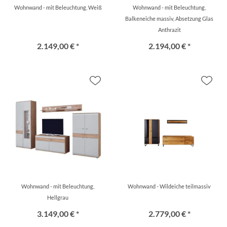
Wohnwand - mit Beleuchtung, Weiß
Wohnwand - mit Beleuchtung,
Balkeneiche massiv, Absetzung Glas
Anthrazit
2.149,00 € *
2.194,00 € *
Wohnwand - mit Beleuchtung,
Wohnwand - Wildeiche teilmassiv
Hellgrau
3.149,00 € *
2.779,00 € *