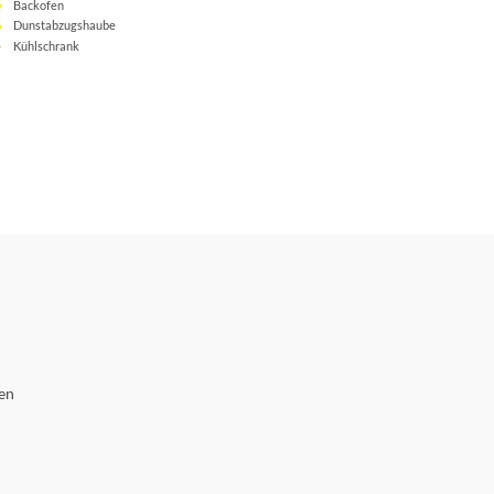
Backofen
Dunstabzugshaube
Kühlschrank
len