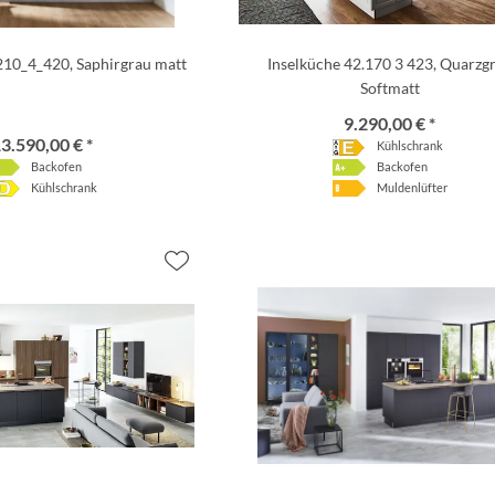
210_4_420, Saphirgrau matt
Inselküche 42.170 3 423, Quarzg
Softmatt
9.290,00 € *
3.590,00 € *
Kühlschrank
Backofen
Backofen
Kühlschrank
Muldenlüfter