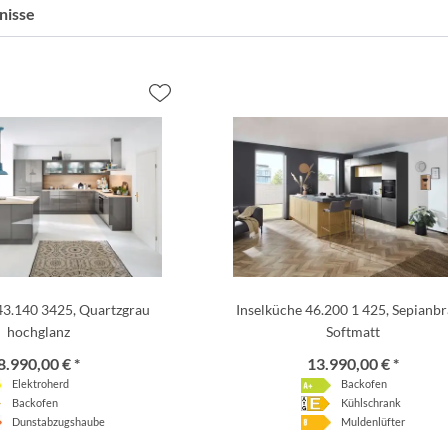
nisse
43.140 3425, Quartzgrau
Inselküche 46.200 1 425, Sepianb
hochglanz
Softmatt
8.990,00 € *
13.990,00 € *
Elektroherd
Backofen
Backofen
Kühlschrank
Dunstabzugshaube
Muldenlüfter