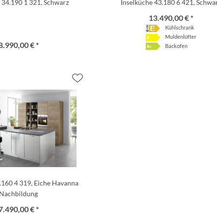
 34.190 1 321, Schwarz
Inselküche 43.180 6 421, Schwa
13.490,00 € *
Kühlschrank
Muldenlüfter
8.990,00 € *
Backofen
.160 4 319, Eiche Havanna
Nachbildung
7.490,00 € *