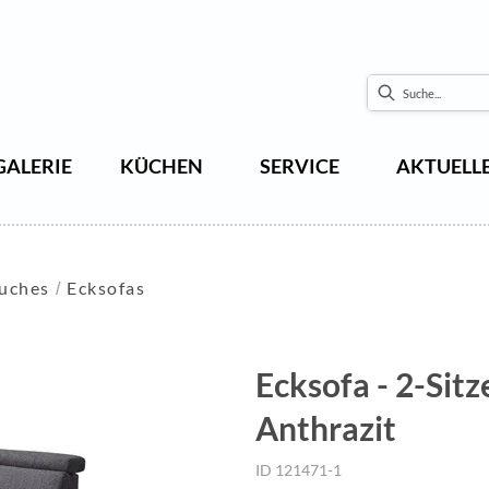
GALERIE
KÜCHEN
SERVICE
AKTUELL
ouches
Ecksofas
Ecksofa - 2-Sitz
Anthrazit
ID 121471-1