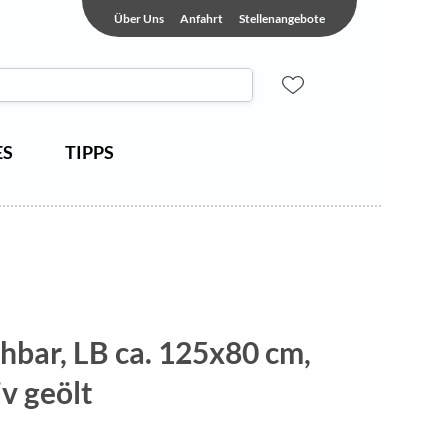
Über Uns
Anfahrt
Stellenangebote
ES
TIPPS
ehbar, LB ca. 125x80 cm,
v geölt