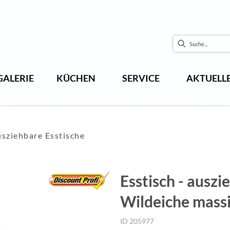
GALERIE
KÜCHEN
SERVICE
AKTUELL
sziehbare Esstische
Esstisch - auszi
Wildeiche massi
ID 205977