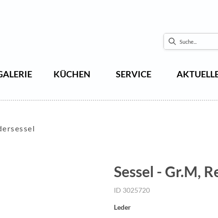
GALERIE
KÜCHEN
SERVICE
AKTUELL
dersessel
Sessel - Gr.M, 
ID 3025720
Leder